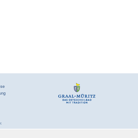
ise
ung
r.